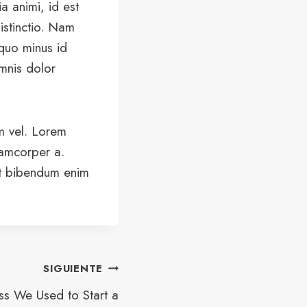
ia animi, id est
istinctio. Nam
 quo minus id
mnis dolor
am vel. Lorem
lamcorper a.
et bibendum enim
SIGUIENTE
ss We Used to Start a