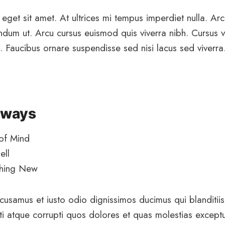
 eget sit amet. At ultrices mi tempus imperdiet nulla. Ar
endum ut. Arcu cursus euismod quis viverra nibh. Cursus 
. Faucibus ornare suspendisse sed nisi lacus sed viverra
aways
of Mind
ell
thing New
cusamus et iusto odio dignissimos ducimus qui blanditii
ti atque corrupti quos dolores et quas molestias exceptu