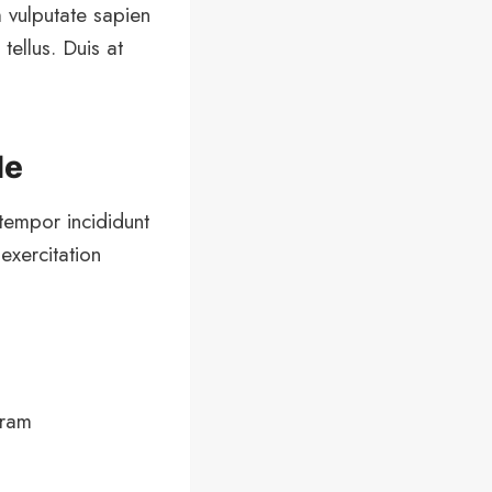
 vulputate sapien
tellus. Duis at
de
tempor incididunt
exercitation
gram