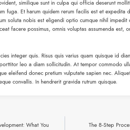
vident, similique sunt in culpa qui officia deserunt mollit
m fuga. Et harum quidem rerum facilis est et expedita d
um soluta nobis est eligendi optio cumque nihil impedit
eat facere possimus, omnis voluptas assumenda est, o
icies integer quis. Risus quis varius quam quisque id di
 porttitor leo a diam sollicitudin. At tempor commodo ul
que eleifend donec pretium vulputate sapien nec. Aliqu
neque convallis. In hendrerit gravida rutrum quisque.
velopment: What You
The 8-Step Proce