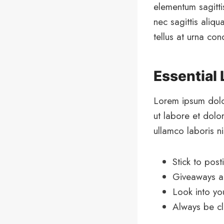
elementum sagitti
nec sagittis aliqu
tellus at urna co
Essential
Lorem ipsum dolor
ut labore et dolo
ullamco laboris n
Stick to pos
Giveaways ar
Look into yo
Always be cl