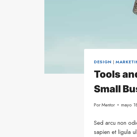
DESIGN
|
MARKETI
Tools an
Small Bu
Por
Mentor
mayo 1
Sed arcu non odio
sapien et ligula 