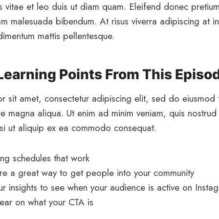
s vitae et leo duis ut diam quam. Eleifend donec pretium
am malesuada bibendum. At risus viverra adipiscing at in 
ndimentum mattis pellentesque.
 Learning Points From This Episo
 sit amet, consectetur adipiscing elit, sed do eiusmod 
re magna aliqua. Ut enim ad minim veniam, quis nostrud 
isi ut aliquip ex ea commodo consequat.
ting schedules that work
e a great way to get people into your community
ur insights to see when your audience is active on Insta
ear on what your CTA is