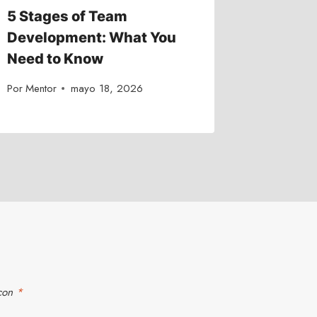
5 Stages of Team
Be Rem
Development: What You
Make Y
Need to Know
Stand 
Por
Mentor
mayo 18, 2026
Por
Mentor
 con
*