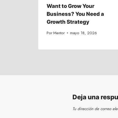
 Case:
Want to Grow Your
 to
Business? You Need a
Growth Strategy
6
Por
Mentor
mayo 18, 2026
Deja una resp
Tu dirección de correo ele