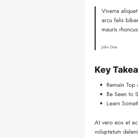
Viverra aliquet
arcu felis bib
mauris rhoncus
John Doe
Key Take
Remain Top 
Be Seen to S
Learn Some
At vero eos et ac
voluptatum deleni