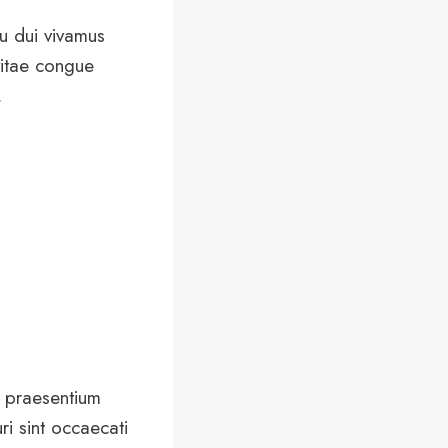
cu dui vivamus
vitae congue
.
s praesentium
ri sint occaecati