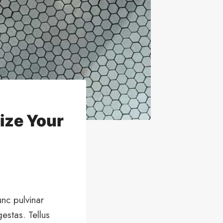
ize Your
unc pulvinar
estas. Tellus